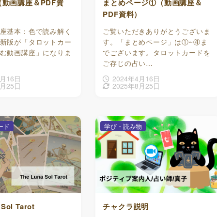
動画講座＆PDF資
まとめページ①（動画講座＆
PDF資料）
座基本：色で読み解く
ご覧いただきありがとうございま
新版が「タロットカー
す。「まとめページ」は①~④ま
む動画講座」になりま
でございます。タロットカードを
ご存じの占い…
4月16日
2024年4月16日
8月25日
2025年8月25日
ード
学び・読み物
Sol Tarot
チャクラ説明