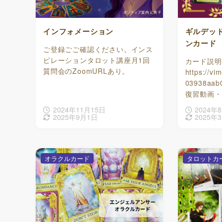
インフォメーション
ギルデッ
ンカード
ご登録ごご確認ください。インス
ピレーションタロット講座月1回
カード説明
質問会のZoomURLあり。
https://v
03938aab
復習動画・
2024年11月15日
2024年
2025年9月1日
2025年
オラクルカード
タロットカ