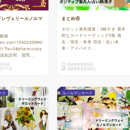
ドレヴェリールノルマ
まとめ④
タロット基本講座：3枚引き 基本
的なカードリーディング3枚 過
動画
去・現在・未来 現在・近い未
imeo.com/1042230996/
来・アドバイス…
01?ts=0&share=copy
追加説明・質問…
8月5日
2024年8月5日
3月17日
2025年8月25日
ード
ルノルマンカード