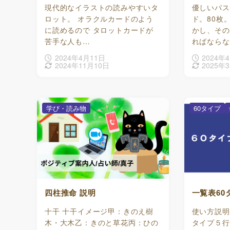
現代的なイラストの読みやすいタ
優しいパス
ロット。 オラクルカードのよう
ド。80枚。
に読めるので タロットカードが
かし、その
苦手な人も…
ればならな
2024年4月11日
2024年
2024年11月10日
2025年
学び・読み物
60タイプ
四柱推命 説明
一覧表60
十干 十干イメージ甲：きのえ樹
使い方説明
木・大木乙：きのと草花丙：ひの
タイプ５行