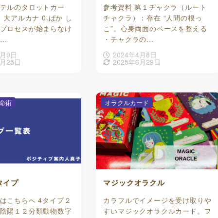
テルのタロットカー
参考資料 第１チャクラ（ルート
 大アルカナ 0.ばか し
チャクラ）：存在 “人間の根っ
プロセスが始まらなけ
こ”。心身両面のベースを整える
…
・チャクラの…
4月9日
2024年4月8日
3月25日
2025年6月29日
命術
オラクルカード
タイプ
マジックオラクル
はこちらへ 4タイプ２
カラフルでイメージを受け取りや
陰陽１２分類動物数字
すいマジックオラクルカード。フ