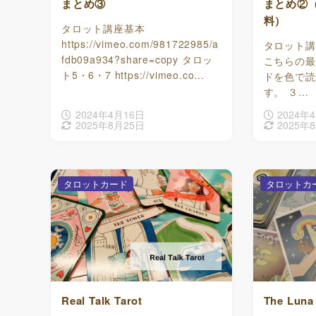
まとめ③
まとめ②（
料）
タロット講座基本
https://vimeo.com/981722985/a
タロット講
fdb09a934?share=copy タロッ
こちらの最
ト5・6・7 https://vimeo.co…
ドを色で読
す。 ３…
2024年4月16日
2024年
2025年8月25日
2025年
タロットカード
タロットカ
Real Talk Tarot
The Luna 