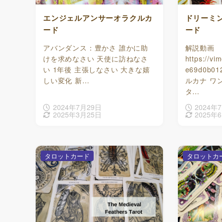
エンジェルアンサーオラクルカ
ドリーミ
ード
ード
アバンダンス：豊かさ 誰かに助
解説動画
けを求めなさい 天使に訪ねなさ
https://v
い 1年後 主張しなさい 大きな嬉
e69d0b01
しい変化 新…
ルカナ ワ
タ…
2024年7月29日
2024年
2025年3月25日
2025年
タロットカード
タロットカ