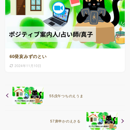
60癸亥みずのとい
2024年11月10日
55戊午つちのえうま
57庚申かのえさる