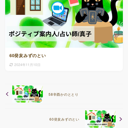
60癸亥みずのとい
2024年11月10日
58辛酉かのととり
60癸亥みずのとい