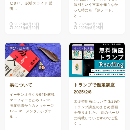
ださい。 説明スライド 説
法則という言葉を知らなか
明…
った時にも 「夢ノート」
と…
2025年3月18日
2025年3月18日
2025年8月30日
2025年8月25日
学び・読み物
イベント講座
易について
トランプで鑑定講座
2025/2/8
イーチンオラクル64卦解説
マーフィーまとめ 1～16
①復習動画について 3/29の
潜在意識からのメッセージ
トランプ講座のまとめ動画
17～32 メンタルシグナ
を作りました。 別のページ
ル…
に掲載していますのでご覧
く…