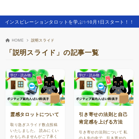
インスピレーションタロットを学ぶ✨️10月1日スタート！！
HOME
説明スライド
「説明スライド」の記事一覧
学び・読み物
学び・読み物
霊感タロットについて
引き寄せの法則と自己
肯定感を上げる方法
取り急ぎスライド数点投稿
いたしました。 読みにくい
引き寄せの法則について 私
かもしれませんがご了承く
の人生の中で、引き寄せの