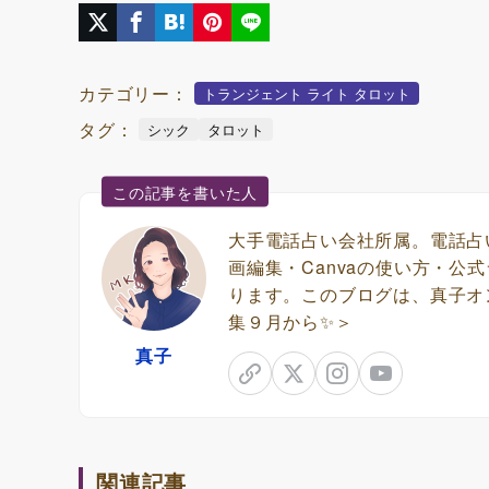
カテゴリー：
トランジェント ライト タロット
タグ：
シック
タロット
この記事を書いた人
大手電話占い会社所属。電話占
画編集・Canvaの使い方・
ります。このブログは、真子オ
集９月から✨＞
真子
関連記事