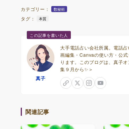
カテゴリー：
数秘術
タグ：
本質
この記事を書いた人
大手電話占い会社所属。電話占
画編集・Canvaの使い方・
ります。このブログは、真子オ
集９月から✨＞
真子
関連記事