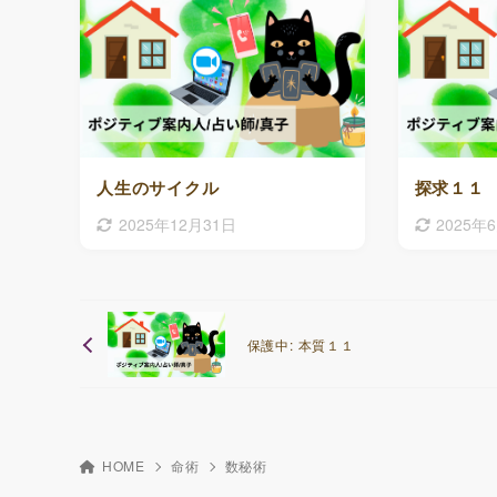
人生のサイクル
探求１１
2025年12月31日
2025年
保護中: 本質１１
HOME
命術
数秘術