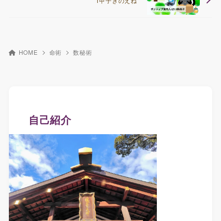
1甲子きのえね
HOME
命術
数秘術
自己紹介